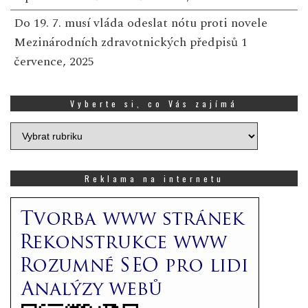
Do 19. 7. musí vláda odeslat nótu proti novele
Mezinárodních zdravotnických předpisů
1
července, 2025
Vyberte si, co Vás zajímá
Vyberte
si,
co
Vás
Reklama na internetu
zajímá