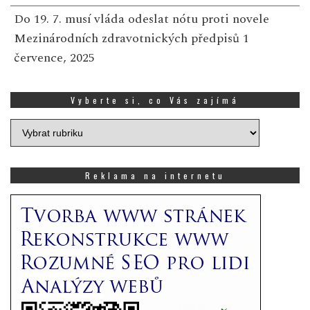
Do 19. 7. musí vláda odeslat nótu proti novele
Mezinárodních zdravotnických předpisů
1
července, 2025
Vyberte si, co Vás zajímá
Vyberte
si,
co
Vás
Reklama na internetu
zajímá