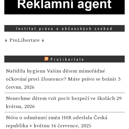
Institut práva a občanských svobod
↓
ProLibertate
↓
ProLibertate
Nařídila hygiena Vašim dětem mimořádné
očkování proti žloutence? Máte právo se bránit
3
června, 2026
Nenechme dětem vzít pocit bezpečí ve školách
29
května, 2026
Nótu o odmítnutí změn IHR odeslala Česká
republika v květnu
16 července, 2025