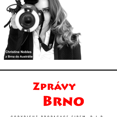
COPYRIGHT PROPAGACE FIREM. P-I-R-