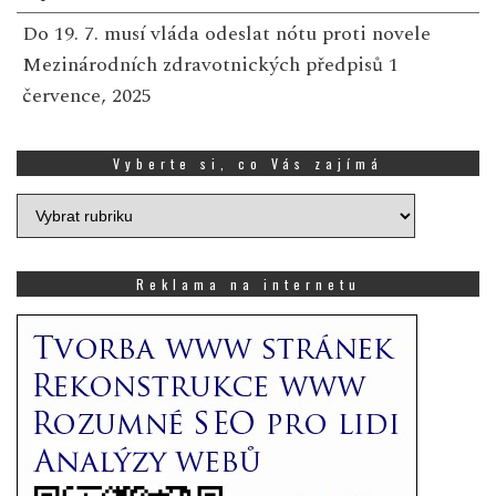
Do 19. 7. musí vláda odeslat nótu proti novele
Mezinárodních zdravotnických předpisů
1
července, 2025
Vyberte si, co Vás zajímá
Vyberte
si,
co
Vás
Reklama na internetu
zajímá