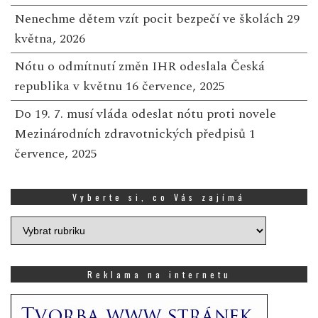
Nenechme dětem vzít pocit bezpečí ve školách
29
května, 2026
Nótu o odmítnutí změn IHR odeslala Česká
republika v květnu
16 července, 2025
Do 19. 7. musí vláda odeslat nótu proti novele
Mezinárodních zdravotnických předpisů
1
července, 2025
Vyberte si, co Vás zajímá
Vyberte
si,
co
Vás
Reklama na internetu
zajímá