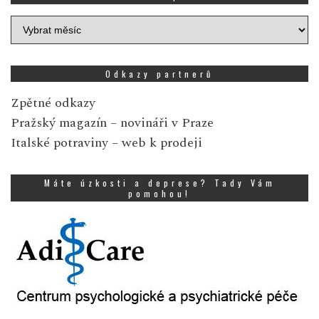
Archiv
zpráv
Odkazy partnerů
Zpětné odkazy
Pražský magazín
– novináři v Praze
Italské potraviny
– web k prodeji
Máte úzkosti a deprese? Tady Vám
pomohou!