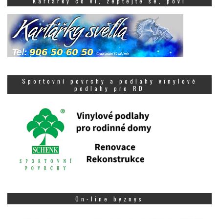
Kartářky co ví, zeptejte se, poví
Sportovní povrchy a podlahy vinylové
podlahy pro RD
On-line byznys