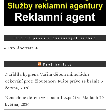
Institut práva a občanských svobod
↓
ProLibertate
↓
ProLibertate
Nařídila hygiena Vašim dětem mimořádné
očkování proti žloutence? Máte právo se bránit
3
června, 2026
Nenechme dětem vzít pocit bezpečí ve školách
29
května, 2026