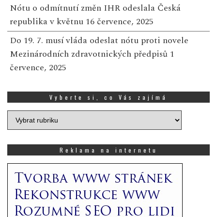
Nótu o odmítnutí změn IHR odeslala Česká
republika v květnu
16 července, 2025
Do 19. 7. musí vláda odeslat nótu proti novele
Mezinárodních zdravotnických předpisů
1
července, 2025
Vyberte si, co Vás zajímá
Vyberte
si,
co
Vás
Reklama na internetu
zajímá