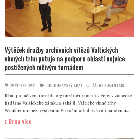
Výtěžek dražby archivních vítězů Valtických
vinných trhů putuje na podporu oblastí nejvíce
postižených ničivým tornádem
JIHOMORAVSKÝ KRAJ
ŽÁDNÉ KOMENTÁŘE
30 ČERVNA, 2021
Ráno po ničivém tornádu organizátoři zametli střepy v zámecké
jízdárně Valtického zámku a zahájili Valtické vinné trhy,
Wimbledon mezi výstavami Po roční odmlce, kvůli pandemii...
z Brna více