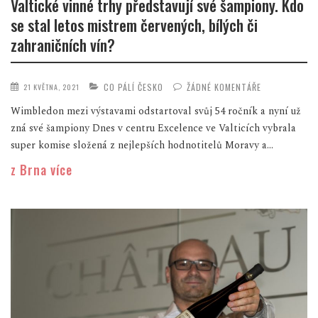
Valtické vinné trhy představují své šampiony. Kdo
se stal letos mistrem červených, bílých či
zahraničních vín?
CO PÁLÍ ČESKO
ŽÁDNÉ KOMENTÁŘE
21 KVĚTNA, 2021
Wimbledon mezi výstavami odstartoval svůj 54 ročník a nyní už
zná své šampiony Dnes v centru Excelence ve Valticích vybrala
super komise složená z nejlepších hodnotitelů Moravy a...
z Brna více