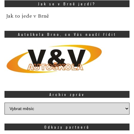
Jak se v Brně jezdí?
Jak to jede v Brně
Autoškola Brno, co Vás naučí řídit
Archiv zpráv
Archiv
zpráv
Odkazy partnerů