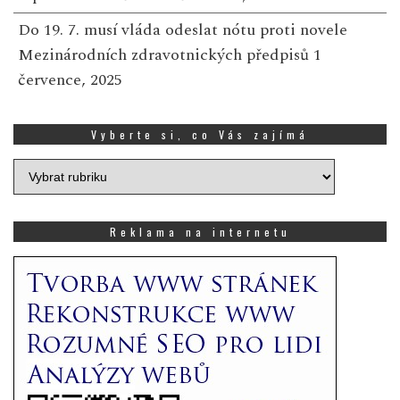
Do 19. 7. musí vláda odeslat nótu proti novele
Mezinárodních zdravotnických předpisů
1
července, 2025
Vyberte si, co Vás zajímá
Vyberte
si,
co
Vás
Reklama na internetu
zajímá