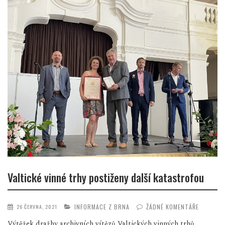
Valtické vinné trhy postiženy další katastrofou
INFORMACE Z BRNA
ŽÁDNÉ KOMENTÁŘE
26 ČERVNA, 2021
Výtěžek dražby archivních vítězů Valtických vinných trhů