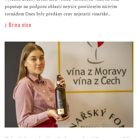
poputuje na podporu oblastí nejvíce postiženým ničivým
tornádem Dnes byly předány ceny nejstarší vinařské...
z Brna více