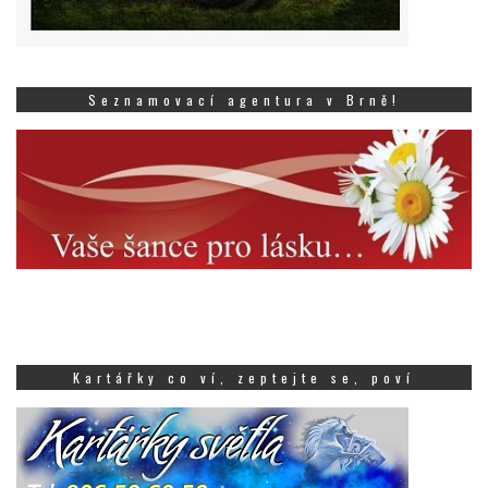
Seznamovací agentura v Brně!
Kartářky co ví, zeptejte se, poví