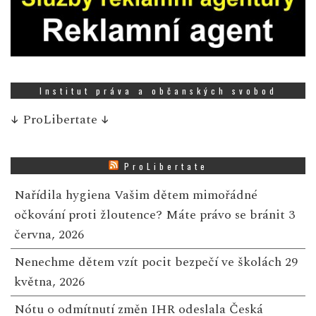
Institut práva a občanských svobod
↓
ProLibertate
↓
ProLibertate
Nařídila hygiena Vašim dětem mimořádné
očkování proti žloutence? Máte právo se bránit
3
června, 2026
Nenechme dětem vzít pocit bezpečí ve školách
29
května, 2026
Nótu o odmítnutí změn IHR odeslala Česká