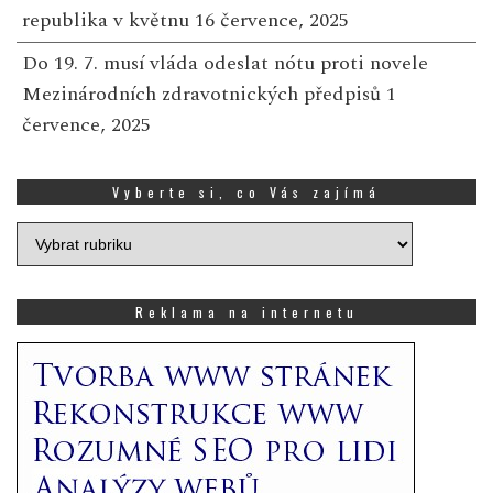
republika v květnu
16 července, 2025
Do 19. 7. musí vláda odeslat nótu proti novele
Mezinárodních zdravotnických předpisů
1
července, 2025
Vyberte si, co Vás zajímá
Vyberte
si,
co
Vás
Reklama na internetu
zajímá