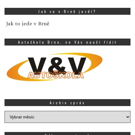
Jak se v Brně jezdí?
Jak to jede v Brně
Autoškola Brno, co Vás naučí řídit
Archiv zpráv
Archiv
zpráv