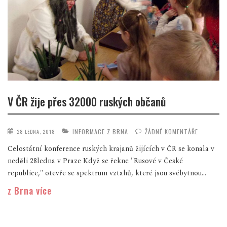
V ČR žije přes 32000 ruských občanů
INFORMACE Z BRNA
ŽÁDNÉ KOMENTÁŘE
28 LEDNA, 2018
Celostátní konference ruských krajanů žijících v ČR se konala v
neděli 28ledna v Praze Když se řekne "Rusové v České
republice," otevře se spektrum vztahů, které jsou svébytnou...
z Brna více