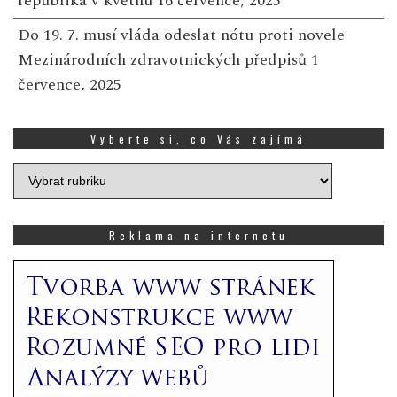
republika v květnu
16 července, 2025
Do 19. 7. musí vláda odeslat nótu proti novele
Mezinárodních zdravotnických předpisů
1
července, 2025
Vyberte si, co Vás zajímá
Vyberte
si,
co
Vás
Reklama na internetu
zajímá