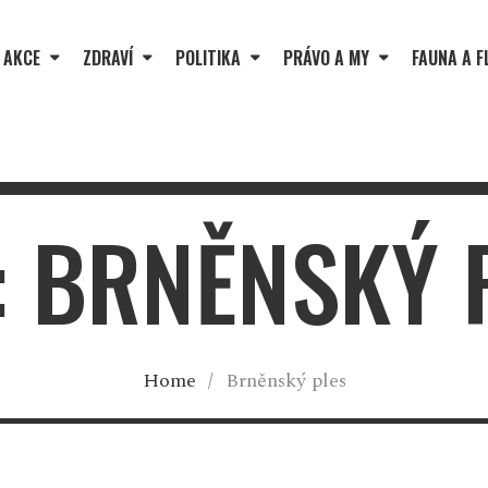
 AKCE
ZDRAVÍ
POLITIKA
PRÁVO A MY
FAUNA A F
: BRNĚNSKÝ 
Home
/
Brněnský ples