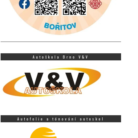
Autoškola Brno V&V
Autofolie a tónování autoskel