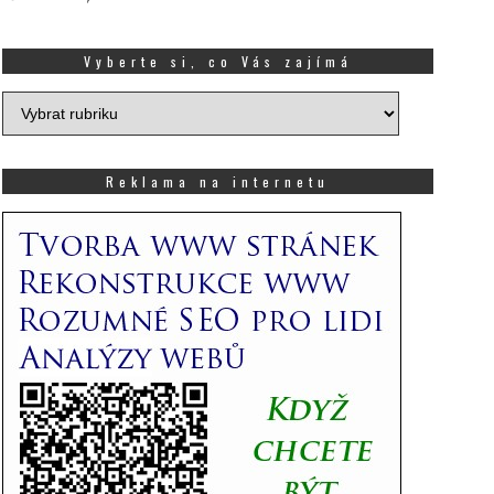
Vyberte si, co Vás zajímá
Vyberte
si,
co
Vás
Reklama na internetu
zajímá