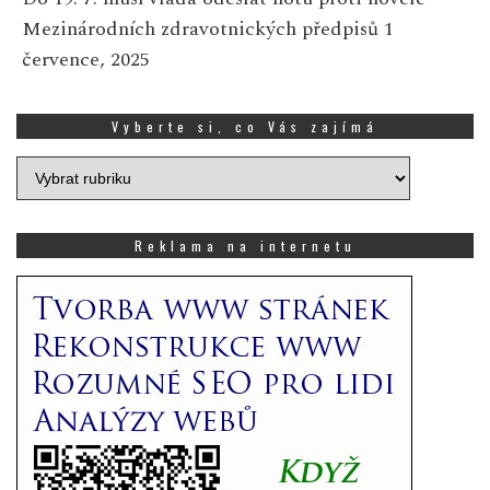
Mezinárodních zdravotnických předpisů
1
července, 2025
Vyberte si, co Vás zajímá
Vyberte
si,
co
Vás
Reklama na internetu
zajímá