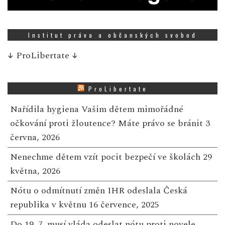
Institut práva a občanských svobod
↓
ProLibertate
↓
ProLibertate
Nařídila hygiena Vašim dětem mimořádné
očkování proti žloutence? Máte právo se bránit
3
června, 2026
Nenechme dětem vzít pocit bezpečí ve školách
29
května, 2026
Nótu o odmítnutí změn IHR odeslala Česká
republika v květnu
16 července, 2025
Do 19. 7. musí vláda odeslat nótu proti novele