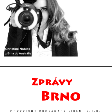
COPYRIGHT PROPAGACE FIREM. P-I-R-