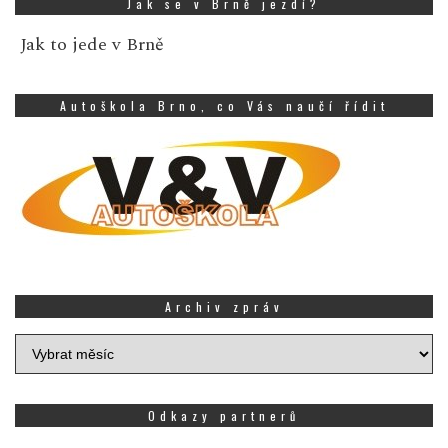
Jak se v Brně jezdí?
Jak to jede v Brně
Autoškola Brno, co Vás naučí řídit
Archiv zpráv
Archiv
zpráv
Odkazy partnerů