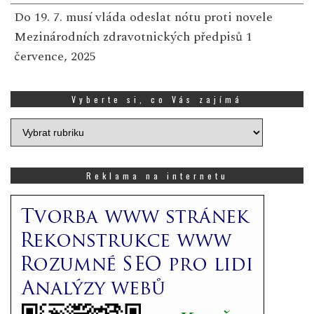
Do 19. 7. musí vláda odeslat nótu proti novele
Mezinárodních zdravotnických předpisů
1
července, 2025
Vyberte si, co Vás zajímá
Vyberte
si,
co
Vás
Reklama na internetu
zajímá