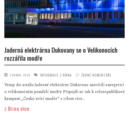
Jaderná elektrárna Dukovany se o Velikonocích
rozzářila modře
INFORMACE Z BRNA
ŽÁDNÉ KOMENTÁŘE
3 DUBNA, 2018
Vstup do areálu Jaderné elektrárny Dukovany nasvítili energetici
o velikonočním pondělí modře Připojili se tak k celorepublikové
kampani „Česko svítí modře“ s cílem více...
z Brna více