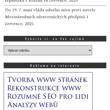
republika v květnu
16 července, 2025
Do 19. 7. musí vláda odeslat nótu proti novele
Mezinárodních zdravotnických předpisů
1
července, 2025
Vyberte si, co Vás zajímá
Vyberte
si,
co
Vás
Reklama na internetu
zajímá