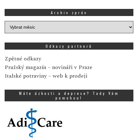
Archiv zpráv
Archiv
zpráv
Odkazy partnerů
Zpětné odkazy
Pražský magazín
– novináři v Praze
Italské potraviny
– web k prodeji
Máte úzkosti a deprese? Tady Vám
pomohou!