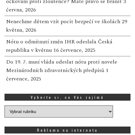
očkování proti žloutence? Máte právo se bránit
3
června, 2026
Nenechme dětem vzít pocit bezpečí ve školách
29
května, 2026
Nótu o odmítnutí změn IHR odeslala Česká
republika v květnu
16 července, 2025
Do 19. 7. musí vláda odeslat nótu proti novele
Mezinárodních zdravotnických předpisů
1
července, 2025
Vyberte si, co Vás zajímá
Vyberte
si,
co
Vás
Reklama na internetu