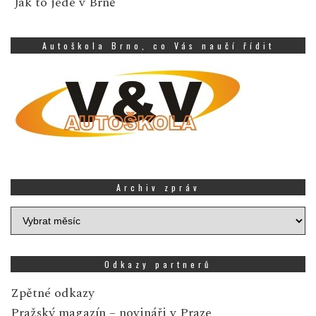
Jak to jede v Brně
Autoškola Brno, co Vás naučí řídit
Archiv zpráv
Archiv
zpráv
Odkazy partnerů
Zpětné odkazy
Pražský magazín
– novináři v Praze