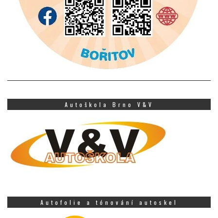
Autoškola Brno V&V
Autofolie a tónování autoskel