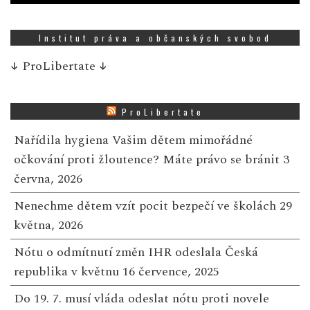
Institut práva a občanských svobod
↓
ProLibertate
↓
ProLibertate
Nařídila hygiena Vašim dětem mimořádné
očkování proti žloutence? Máte právo se bránit
3
června, 2026
Nenechme dětem vzít pocit bezpečí ve školách
29
května, 2026
Nótu o odmítnutí změn IHR odeslala Česká
republika v květnu
16 července, 2025
Do 19. 7. musí vláda odeslat nótu proti novele