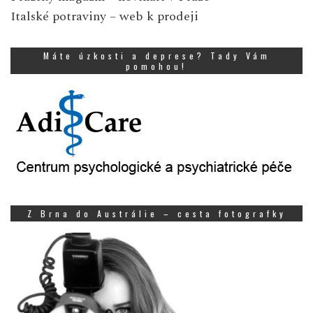
Italské potraviny
– web k prodeji
Máte úzkosti a deprese? Tady Vám
pomohou!
Z Brna do Austrálie – cesta fotografky