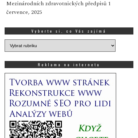
Mezinárodních zdravotnických předpisů
1
července, 2025
Vyberte si, co Vás zajímá
Vyberte
si,
co
Vás
Reklama na internetu
zajímá