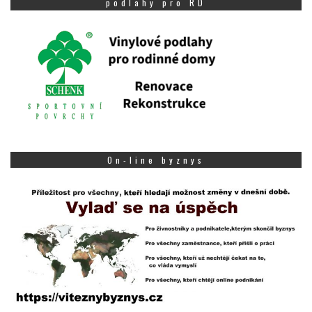
podlahy pro RD
On-line byznys