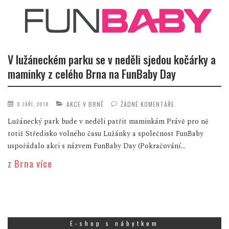
V lužáneckém parku se v neděli sjedou kočárky a
maminky z celého Brna na FunBaby Day
AKCE V BRNĚ
ŽÁDNÉ KOMENTÁŘE
8 ZÁŘÍ, 2018
Lužánecký park bude v neděli patřit maminkám Právě pro ně
totiž Středisko volného času Lužánky a společnost FunBaby
uspořádalo akci s názvem FunBaby Day (Pokračování...
z Brna více
E-shop s nábytkem