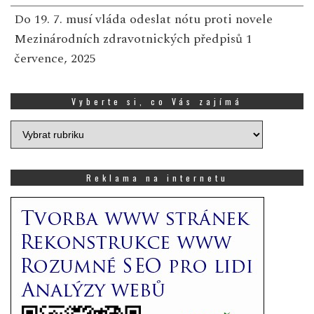
Do 19. 7. musí vláda odeslat nótu proti novele
Mezinárodních zdravotnických předpisů
1
července, 2025
Vyberte si, co Vás zajímá
Vyberte
si,
co
Vás
Reklama na internetu
zajímá