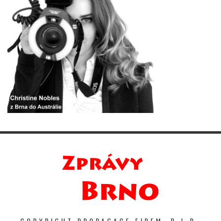
COPYRIGHT PROPAGACE FIREM. P-I-R-