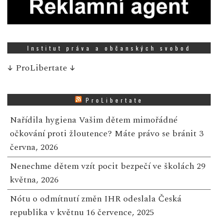
Institut práva a občanských svobod
↓
ProLibertate
↓
ProLibertate
Nařídila hygiena Vašim dětem mimořádné
očkování proti žloutence? Máte právo se bránit
3
června, 2026
Nenechme dětem vzít pocit bezpečí ve školách
29
května, 2026
Nótu o odmítnutí změn IHR odeslala Česká
republika v květnu
16 července, 2025