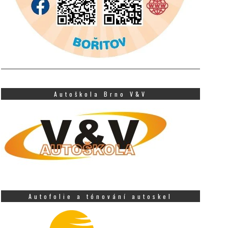
Autoškola Brno V&V
Autofolie a tónování autoskel