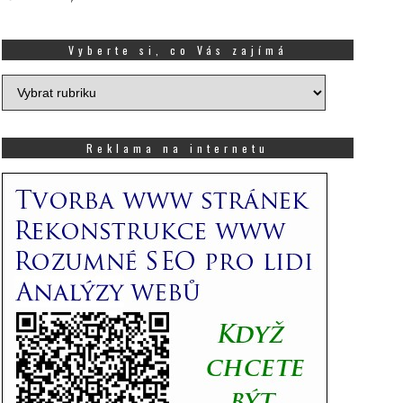
Vyberte si, co Vás zajímá
Vyberte
si,
co
Vás
Reklama na internetu
zajímá