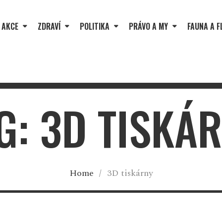
 AKCE
ZDRAVÍ
POLITIKA
PRÁVO A MY
FAUNA A F
G: 3D TISKÁ
Home
/
3D tiskárny