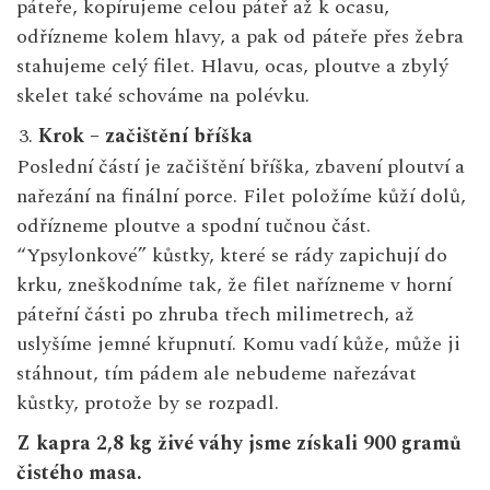
páteře, kopírujeme celou páteř až k ocasu,
odřízneme kolem hlavy, a pak od páteře přes žebra
stahujeme celý filet. Hlavu, ocas, ploutve a zbylý
skelet také schováme na polévku.
Krok – začištění bříška
Poslední částí je začištění bříška, zbavení ploutví a
nařezání na finální porce. Filet položíme kůží dolů,
odřízneme ploutve a spodní tučnou část.
“Ypsylonkové” kůstky, které se rády zapichují do
krku, zneškodníme tak, že filet nařízneme v horní
páteřní části po zhruba třech milimetrech, až
uslyšíme jemné křupnutí. Komu vadí kůže, může ji
stáhnout, tím pádem ale nebudeme nařezávat
kůstky, protože by se rozpadl.
Z kapra 2,8 kg živé váhy jsme získali 900 gramů
čistého masa.