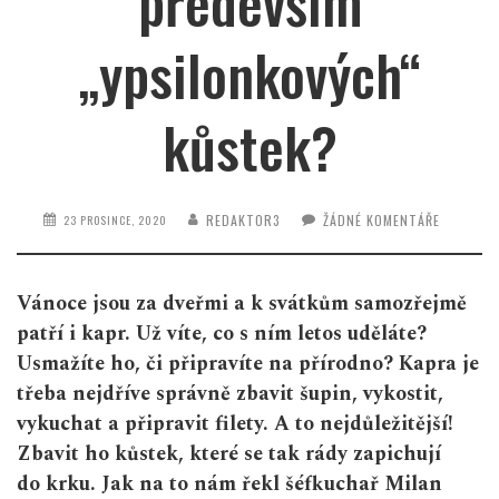
především
„ypsilonkových“
kůstek?
REDAKTOR3
ŽÁDNÉ KOMENTÁŘE
23 PROSINCE, 2020
Vánoce jsou za dveřmi a k svátkům samozřejmě
patří i kapr. Už víte, co s ním letos uděláte?
Usmažíte ho, či připravíte na přírodno? Kapra je
třeba nejdříve správně zbavit šupin, vykostit,
vykuchat a připravit filety. A to nejdůležitější!
Zbavit ho kůstek, které se tak rády zapichují
do krku. Jak na to nám řekl šéfkuchař Milan