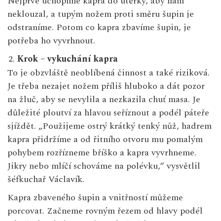
Nejprve uchopíme kapra do utěrky, aby nám
neklouzal, a tupým nožem proti směru šupin je
odstraníme. Potom co kapra zbavíme šupin, je
potřeba ho vyvrhnout.
Krok – vykuchání kapra
To je obzvláště neoblíbená činnost a také riziková.
Je třeba nezajet nožem příliš hluboko a dát pozor
na žluč, aby se nevylila a nezkazila chuť masa. Je
důležité ploutví za hlavou seříznout a podél páteře
sjíždět. „Použijeme ostrý krátký tenký nůž, hadrem
kapra přidržíme a od řitního otvoru mu pomalým
pohybem rozřízneme bříško a kapra vyvrhneme.
Jikry nebo mlíčí schováme na polévku,“ vysvětlil
šéfkuchař Václavík.
Kapra zbaveného šupin a vnitřností můžeme
porcovat. Začneme rovným řezem od hlavy podél