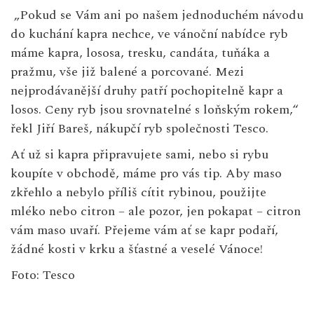
„Pokud se Vám ani po našem jednoduchém návodu
do kuchání kapra nechce, ve vánoční nabídce ryb
máme kapra, lososa, tresku, candáta, tuňáka a
pražmu, vše již balené a porcované. Mezi
nejprodávanější druhy patří pochopitelně kapr a
losos. Ceny ryb jsou srovnatelné s loňským rokem,“
řekl Jiří Bareš, nákupčí ryb společnosti Tesco.
Ať už si kapra připravujete sami, nebo si rybu
koupíte v obchodě, máme pro vás tip. Aby maso
zkřehlo a nebylo příliš cítit rybinou, použijte
mléko nebo citron – ale pozor, jen pokapat – citron
vám maso uvaří. Přejeme vám ať se kapr podaří,
žádné kosti v krku a šťastné a veselé Vánoce!
Foto: Tesco