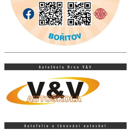
Autoškola Brno V&V
Autofolie a tónování autoskel