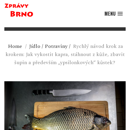
MENU
Home
/
Jídlo
/
Potraviny
/
Rychlý návod krok za
krokem: Jak vykostit kapra, stáhnout z kůže, zbavit
šupin a především „ypsilonkových“ kůstek?