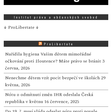
Institut práva a občanských svobod
↓
ProLibertate
↓
ProLibertate
Nařídila hygiena Vašim dětem mimořádné
očkování proti žloutence? Máte právo se bránit
3
června, 2026
Nenechme dětem vzít pocit bezpečí ve školách
29
května, 2026
Nótu o odmítnutí změn IHR odeslala Česká
republika v květnu
16 července, 2025
Do 19. 7. musí vláda odeslat nótu proti novele