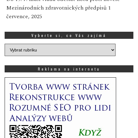
Mezinárodních zdravotnických předpisů
1
července, 2025
Vyberte si, co Vás zajímá
Vyberte
si,
co
Vás
Reklama na internetu
zajímá