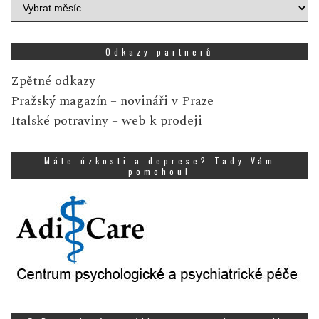
Archiv
zpráv
Odkazy partnerů
Zpětné odkazy
Pražský magazín
– novináři v Praze
Italské potraviny
– web k prodeji
Máte úzkosti a deprese? Tady Vám
pomohou!