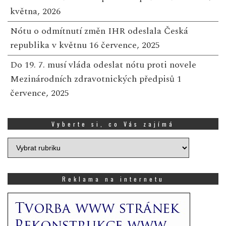
května, 2026
Nótu o odmítnutí změn IHR odeslala Česká
republika v květnu
16 července, 2025
Do 19. 7. musí vláda odeslat nótu proti novele
Mezinárodních zdravotnických předpisů
1
července, 2025
Vyberte si, co Vás zajímá
Vyberte
si,
co
Vás
Reklama na internetu
zajímá