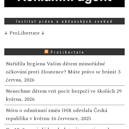
Institut práva a občanských svobod
↓
ProLibertate
↓
ProLibertate
Nařídila hygiena Vašim dětem mimořádné
očkování proti žloutence? Máte právo se bránit
3
června, 2026
Nenechme dětem vzít pocit bezpečí ve školách
29
května, 2026
Nótu o odmítnutí změn IHR odeslala Česká
republika v květnu
16 července, 2025