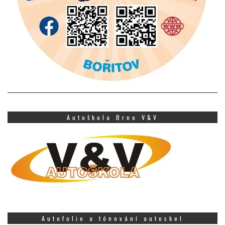
Autoškola Brno V&V
Autofolie a tónování autoskel