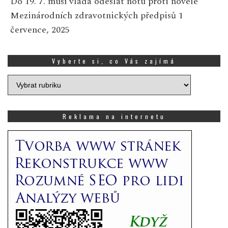
Do 19. 7. musí vláda odeslat nótu proti novele
Mezinárodních zdravotnických předpisů
1
července, 2025
Vyberte si, co Vás zajímá
Vyberte
si,
co
Vás
Reklama na internetu
zajímá