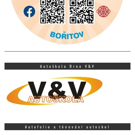
Autoškola Brno V&V
Autofolie a tónování autoskel