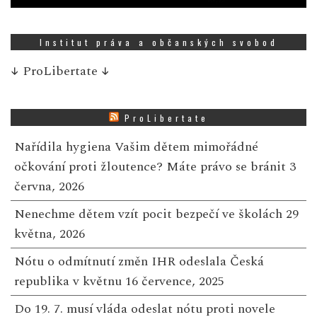
Institut práva a občanských svobod
↓
ProLibertate
↓
ProLibertate
Nařídila hygiena Vašim dětem mimořádné
očkování proti žloutence? Máte právo se bránit
3
června, 2026
Nenechme dětem vzít pocit bezpečí ve školách
29
května, 2026
Nótu o odmítnutí změn IHR odeslala Česká
republika v květnu
16 července, 2025
Do 19. 7. musí vláda odeslat nótu proti novele