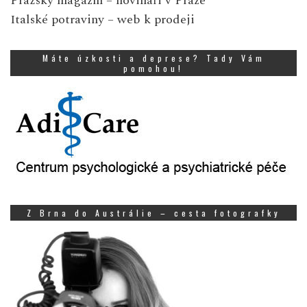
Pražský magazín
– novináři v Praze
Italské potraviny
– web k prodeji
Máte úzkosti a deprese? Tady Vám
pomohou!
Z Brna do Austrálie – cesta fotografky