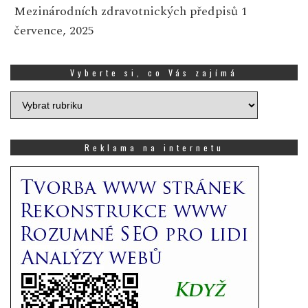
Mezinárodních zdravotnických předpisů
1
července, 2025
Vyberte si, co Vás zajímá
Vyberte
si,
co
Vás
Reklama na internetu
zajímá