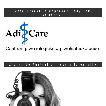
Máte úzkosti a deprese? Tady Vám
pomohou!
Z Brna do Austrálie – cesta fotografky