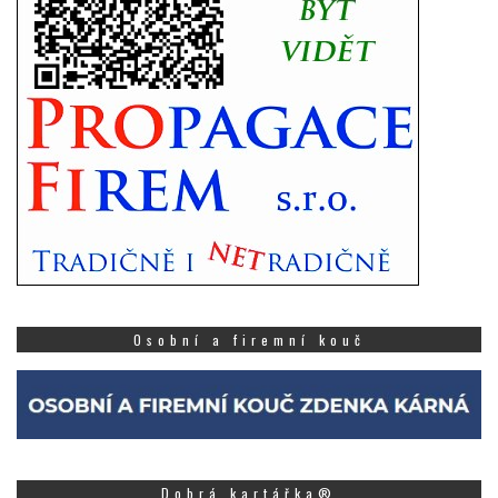
Osobní a firemní kouč
Dobrá kartářka®