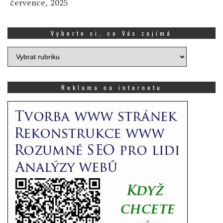
července, 2025
Vyberte si, co Vás zajímá
Vyberte
si,
co
Vás
Reklama na internetu
zajímá