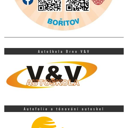
Autoškola Brno V&V
Autofolie a tónování autoskel