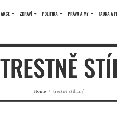
 AKCE
ZDRAVÍ
POLITIKA
PRÁVO A MY
FAUNA A F
 TRESTNĚ ST
Home
/
trestně stíhaný