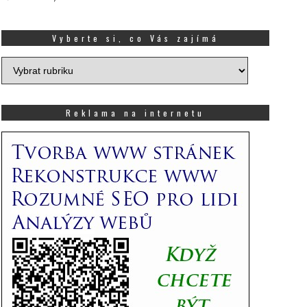
Vyberte si, co Vás zajímá
Vyberte
si,
co
Vás
Reklama na internetu
zajímá