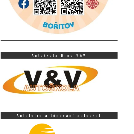
Autoškola Brno V&V
Autofolie a tónování autoskel