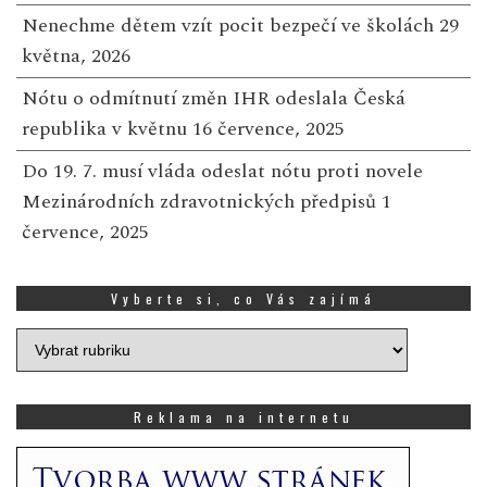
Nenechme dětem vzít pocit bezpečí ve školách
29
května, 2026
Nótu o odmítnutí změn IHR odeslala Česká
republika v květnu
16 července, 2025
Do 19. 7. musí vláda odeslat nótu proti novele
Mezinárodních zdravotnických předpisů
1
července, 2025
Vyberte si, co Vás zajímá
Vyberte
si,
co
Vás
Reklama na internetu
zajímá