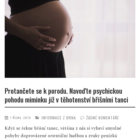
Protančete se k porodu. Navoďte psychickou
pohodu miminku již v těhotenství břišními tanci
INFORMACE Z BRNA
ŽÁDNÉ KOMENTÁŘE
7 ŘÍJNA, 2019
Když se řekne břišní tanec, většina z nás si vybaví smyslné
pohyby doprovázené orientální hudbou a zvuky penízků