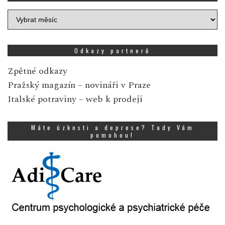
Archiv
zpráv
Odkazy partnerů
Zpětné odkazy
Pražský magazín
– novináři v Praze
Italské potraviny
– web k prodeji
Máte úzkosti a deprese? Tady Vám
pomohou!