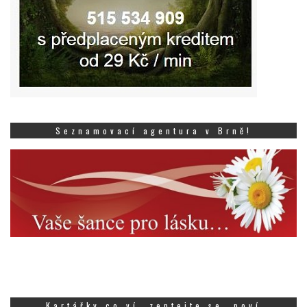
Seznamovací agentura v Brně!
Kartářky co ví, zeptejte se, poví