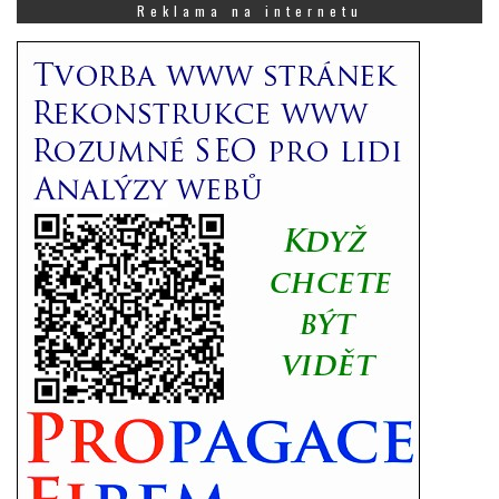
Vás
Reklama na internetu
zajímá