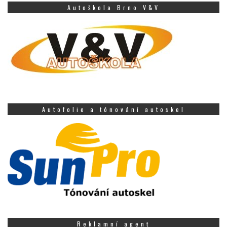
Autoškola Brno V&V
Autofolie a tónování autoskel
Reklamní agent