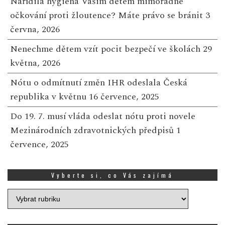
Nařídila hygiena Vašim dětem mimořádné
očkování proti žloutence? Máte právo se bránit
3
června, 2026
Nenechme dětem vzít pocit bezpečí ve školách
29
května, 2026
Nótu o odmítnutí změn IHR odeslala Česká
republika v květnu
16 července, 2025
Do 19. 7. musí vláda odeslat nótu proti novele
Mezinárodních zdravotnických předpisů
1
července, 2025
Vyberte si, co Vás zajímá
Vyberte
si,
co