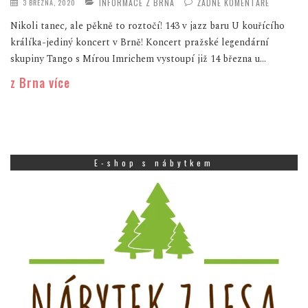
INFORMACE Z BRNA
ŽÁDNÉ KOMENTÁŘE
3 BŘEZNA, 2020
Nikoli tanec, ale pěkně to roztočí! 143 v jazz baru U kouřícího
králíka-jediný koncert v Brně! Koncert pražské legendární
skupiny Tango s Mírou Imrichem vystoupí již 14 března u...
z Brna více
E-shop s nábytkem