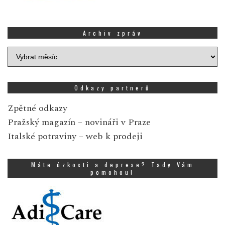
Archiv zpráv
Archiv
zpráv
Odkazy partnerů
Zpětné odkazy
Pražský magazín
– novináři v Praze
Italské potraviny
– web k prodeji
Máte úzkosti a deprese? Tady Vám
pomohou!