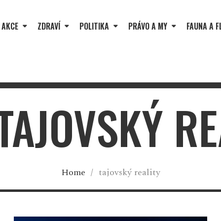
 AKCE
ZDRAVÍ
POLITIKA
PRÁVO A MY
FAUNA A F
 TAJOVSKÝ RE
Home
/
tajovský reality