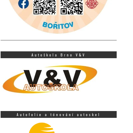
Autoškola Brno V&V
Autofolie a tónování autoskel