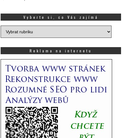
Vyberte si, co Vás zajímá
Vyberte
si,
co
Vás
Reklama na internetu
zajímá