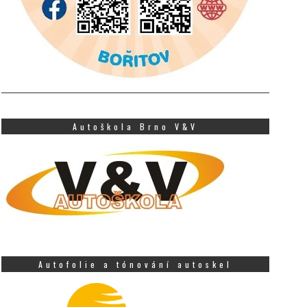
Autoškola Brno V&V
Autofolie a tónování autoskel