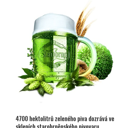
4700 hektolitrů zeleného piva dozrává ve
sklepích starobrněnského pivovaru