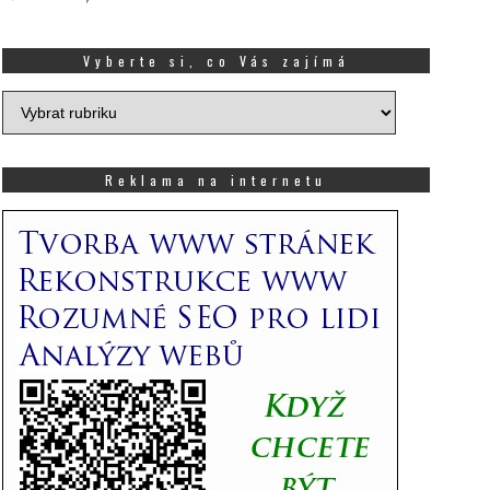
Vyberte si, co Vás zajímá
Vyberte
si,
co
Vás
Reklama na internetu
zajímá