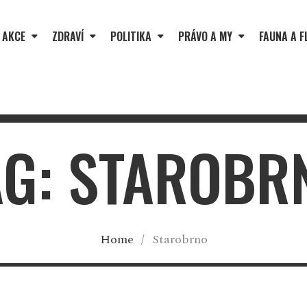
 AKCE
ZDRAVÍ
POLITIKA
PRÁVO A MY
FAUNA A F
AG: STAROBR
Home
/
Starobrno