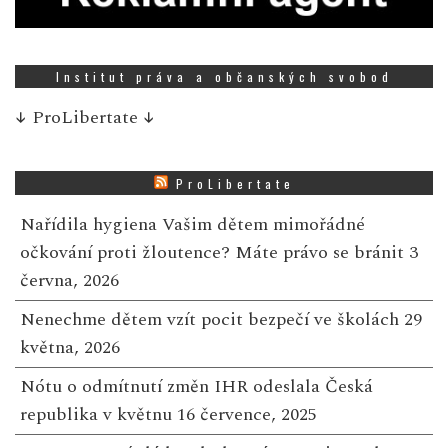
Institut práva a občanských svobod
↓
ProLibertate
↓
ProLibertate
Nařídila hygiena Vašim dětem mimořádné
očkování proti žloutence? Máte právo se bránit
3
června, 2026
Nenechme dětem vzít pocit bezpečí ve školách
29
května, 2026
Nótu o odmítnutí změn IHR odeslala Česká
republika v květnu
16 července, 2025