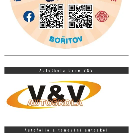
Autoškola Brno V&V
Autofolie a tónování autoskel