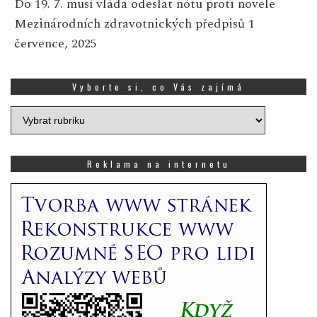
Do 19. 7. musí vláda odeslat nótu proti novele
Mezinárodních zdravotnických předpisů
1
července, 2025
Vyberte si, co Vás zajímá
Vyberte
si,
co
Vás
Reklama na internetu
zajímá