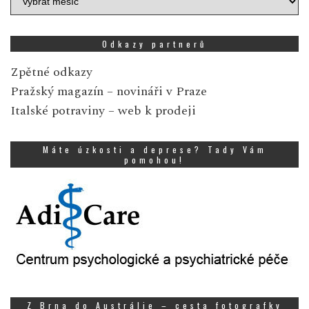
zpráv
Odkazy partnerů
Zpětné odkazy
Pražský magazín
– novináři v Praze
Italské potraviny
– web k prodeji
Máte úzkosti a deprese? Tady Vám
pomohou!
Z Brna do Austrálie – cesta fotografky