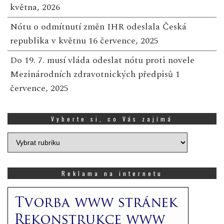
května, 2026
Nótu o odmítnutí změn IHR odeslala Česká
republika v květnu
16 července, 2025
Do 19. 7. musí vláda odeslat nótu proti novele
Mezinárodních zdravotnických předpisů
1
července, 2025
Vyberte si, co Vás zajímá
Vyberte
si,
co
Vás
Reklama na internetu
zajímá