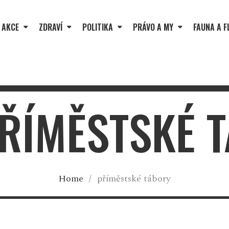
 AKCE
ZDRAVÍ
POLITIKA
PRÁVO A MY
FAUNA A F
PŘÍMĚSTSKÉ 
Home
/
příměstské tábory