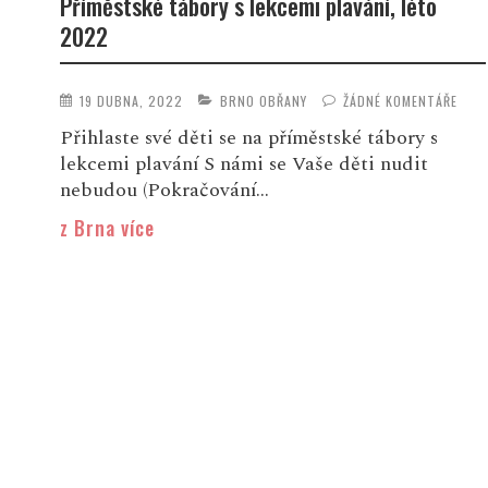
Příměstské tábory s lekcemi plavání, léto
2022
19 DUBNA, 2022
BRNO OBŘANY
ŽÁDNÉ KOMENTÁŘE
Přihlaste své děti se na příměstské tábory s
lekcemi plavání S námi se Vaše děti nudit
nebudou (Pokračování...
z Brna více