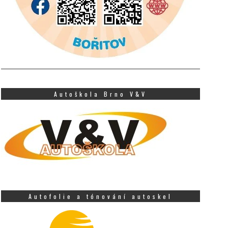
Autoškola Brno V&V
Autofolie a tónování autoskel