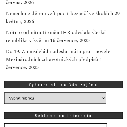
června, 2026
Nenechme dětem vzít pocit bezpečí ve školách
29
května, 2026
Nótu o odmítnutí změn IHR odeslala Česká
republika v květnu
16 července, 2025
Do 19. 7. musí vláda odeslat nótu proti novele
Mezinárodních zdravotnických předpisů
1
července, 2025
Vyberte si, co Vás zajímá
Vyberte
si,
co
Vás
Reklama na internetu
zajímá