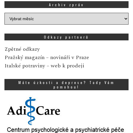
Archiv zpráv
Archiv
zpráv
Odkazy partnerů
Zpětné odkazy
Pražský magazín
– novináři v Praze
Italské potraviny
– web k prodeji
Máte úzkosti a deprese? Tady Vám
pomohou!