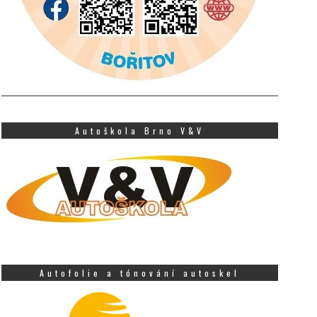
Autoškola Brno V&V
Autofolie a tónování autoskel