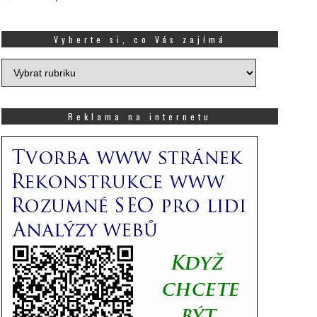
Vyberte si, co Vás zajímá
Vyberte
si,
co
Vás
Reklama na internetu
zajímá