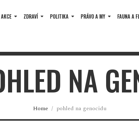
 AKCE
ZDRAVÍ
POLITIKA
PRÁVO A MY
FAUNA A F
OHLED NA G
Home
/
pohled na genocidu