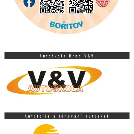
Autoškola Brno V&V
Autofolie a tónování autoskel