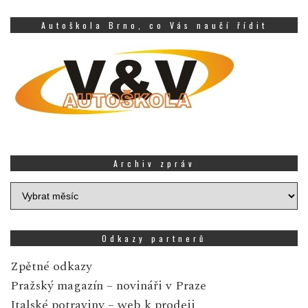
Autoškola Brno, co Vás naučí řídit
Archiv zpráv
Archiv
zpráv
Odkazy partnerů
Zpětné odkazy
Pražský magazín
– novináři v Praze
Italské potraviny
– web k prodeji