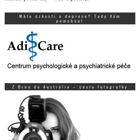
Máte úzkosti a deprese? Tady Vám
pomohou!
Z Brna do Austrálie – cesta fotografky