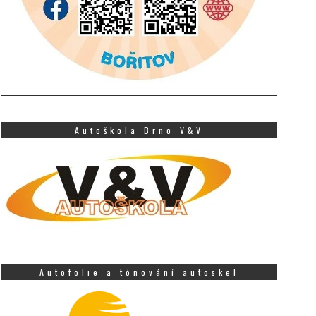
Autoškola Brno V&V
Autofolie a tónování autoskel