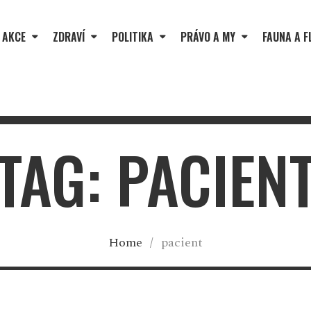
 AKCE
ZDRAVÍ
POLITIKA
PRÁVO A MY
FAUNA A F
TAG: PACIEN
Home
/
pacient