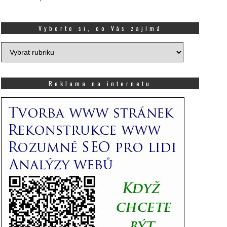
Vyberte si, co Vás zajímá
Vyberte
si,
co
Vás
Reklama na internetu
zajímá