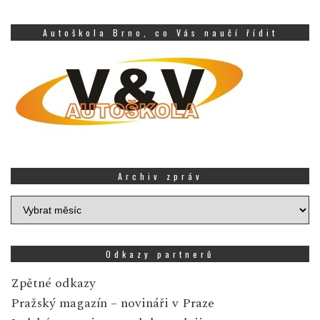
Autoškola Brno, co Vás naučí řídit
Archiv zpráv
Archiv
zpráv
Odkazy partnerů
Zpětné odkazy
Pražský magazín
– novináři v Praze