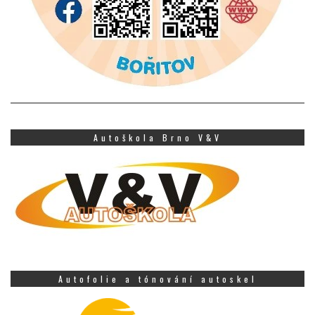
Autoškola Brno V&V
Autofolie a tónování autoskel