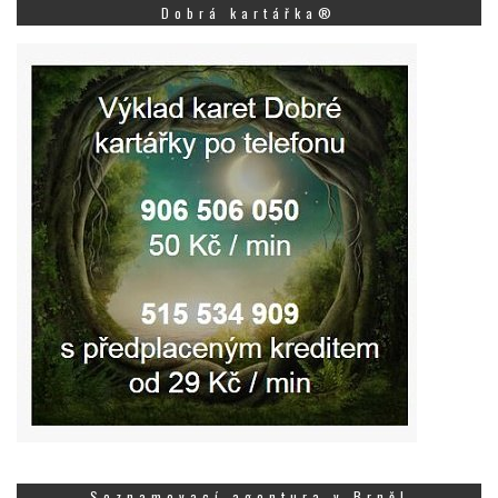
Dobrá kartářka®
Seznamovací agentura v Brně!