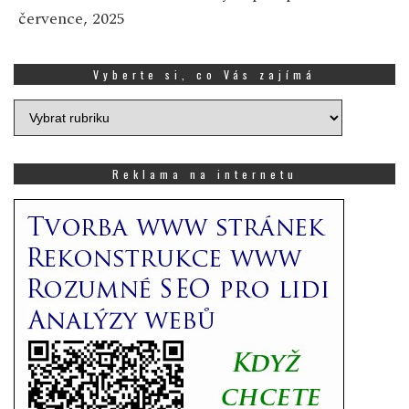
července, 2025
Vyberte si, co Vás zajímá
Vyberte
si,
co
Vás
Reklama na internetu
zajímá