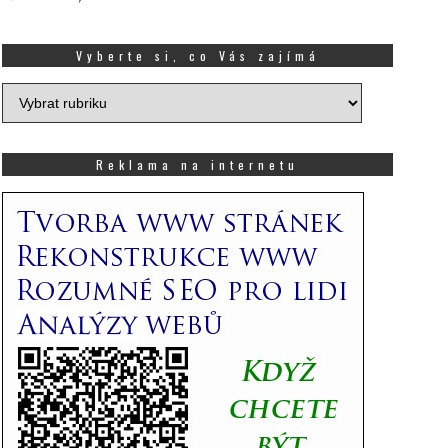
Vyberte si, co Vás zajímá
Vyberte
si,
co
Vás
Reklama na internetu
zajímá