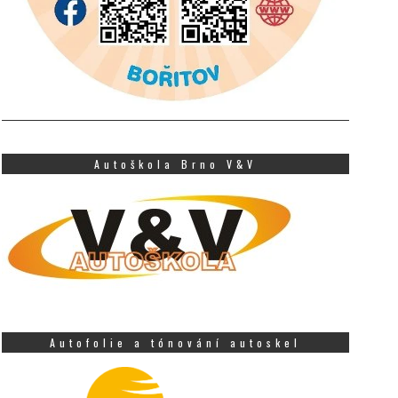
Autoškola Brno V&V
Autofolie a tónování autoskel