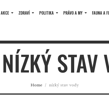
 AKCE
ZDRAVÍ
POLITIKA
PRÁVO A MY
FAUNA A F
 NÍZKÝ STAV
Home
/
nízký stav vody