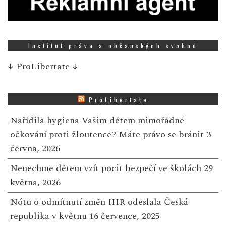
Institut práva a občanských svobod
↓
ProLibertate
↓
ProLibertate
Nařídila hygiena Vašim dětem mimořádné
očkování proti žloutence? Máte právo se bránit
3
června, 2026
Nenechme dětem vzít pocit bezpečí ve školách
29
května, 2026
Nótu o odmítnutí změn IHR odeslala Česká
republika v květnu
16 července, 2025