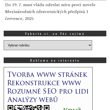
Do 19. 7. musí vláda odeslat nótu proti novele
Mezinárodních zdravotnických předpisů
1
července, 2025
Vyberte si, co Vás zajímá
Vyberte
si,
co
Vás
Reklama na internetu
zajímá