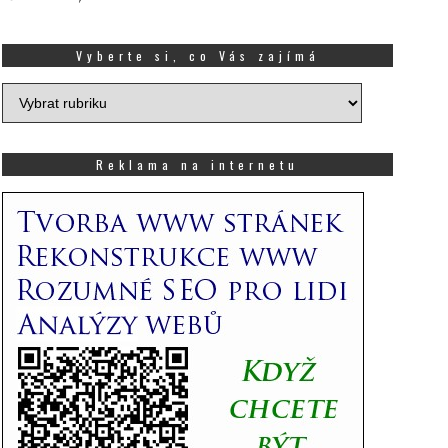
Vyberte si, co Vás zajímá
Vyberte
si,
co
Vás
Reklama na internetu
zajímá