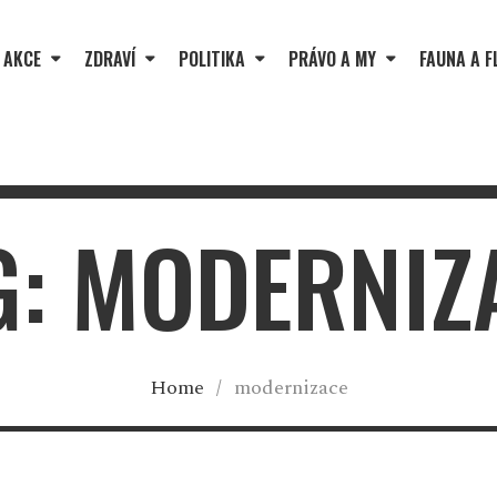
 AKCE
ZDRAVÍ
POLITIKA
PRÁVO A MY
FAUNA A F
G: MODERNIZ
Home
/
modernizace