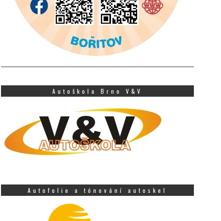
Autoškola Brno V&V
Autofolie a tónování autoskel