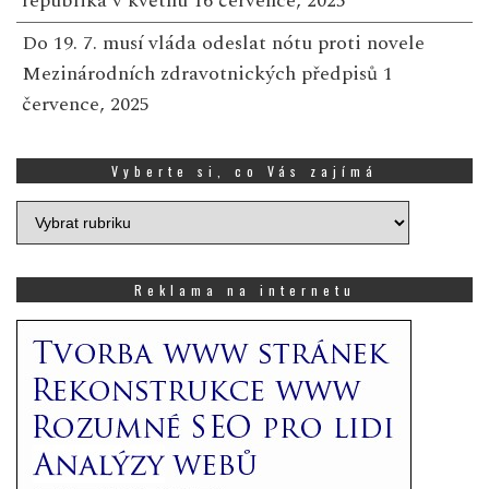
republika v květnu
16 července, 2025
Do 19. 7. musí vláda odeslat nótu proti novele
Mezinárodních zdravotnických předpisů
1
července, 2025
Vyberte si, co Vás zajímá
Vyberte
si,
co
Vás
Reklama na internetu
zajímá