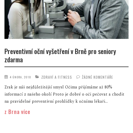
Preventivní oční vyšetření v Brně pro seniory
zdarma
ZDRAVÍ A FITNESS
ŽÁDNÉ KOMENTÁŘE
4 ÚNORA, 2018
Zrak je náš nejdůležitější smysl Očima přijímáme až 80%
informací z našeho okolí Proto je dobré o oči pečovat a chodit
na pravidelné preventivní prohlídky k očnímu lékaři...
z Brna více