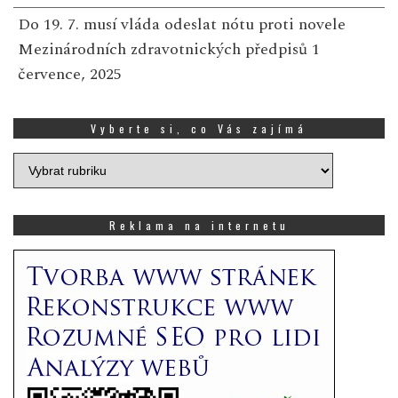
Do 19. 7. musí vláda odeslat nótu proti novele
Mezinárodních zdravotnických předpisů
1
července, 2025
Vyberte si, co Vás zajímá
Vyberte
si,
co
Vás
Reklama na internetu
zajímá