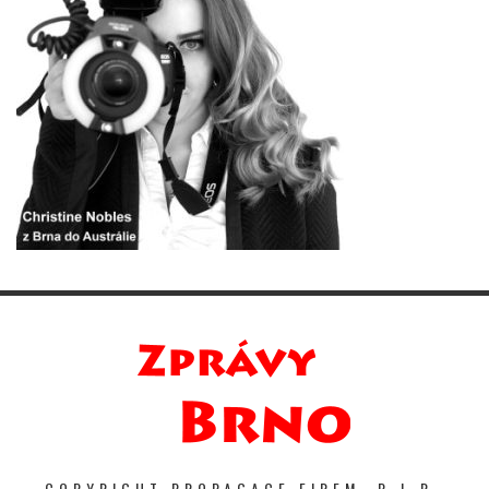
COPYRIGHT PROPAGACE FIREM. P-I-R-