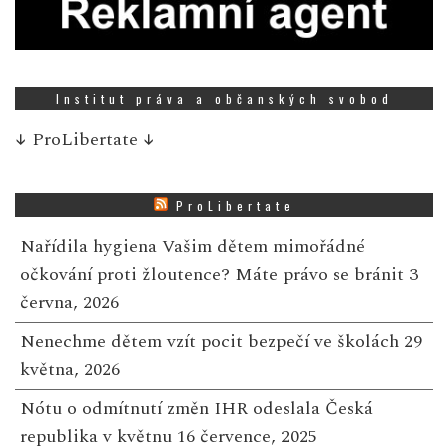
Institut práva a občanských svobod
↓
ProLibertate
↓
ProLibertate
Nařídila hygiena Vašim dětem mimořádné
očkování proti žloutence? Máte právo se bránit
3
června, 2026
Nenechme dětem vzít pocit bezpečí ve školách
29
května, 2026
Nótu o odmítnutí změn IHR odeslala Česká
republika v květnu
16 července, 2025