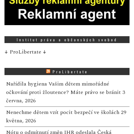
Institut práva a občanských svobod
↓
ProLibertate
↓
ProLibertate
Nařídila hygiena Vašim dětem mimořádné
očkování proti žloutence? Máte právo se bránit
3
června, 2026
Nenechme dětem vzít pocit bezpečí ve školách
29
května, 2026
Nótu o odmítnutí změn IHR odeslala Česká