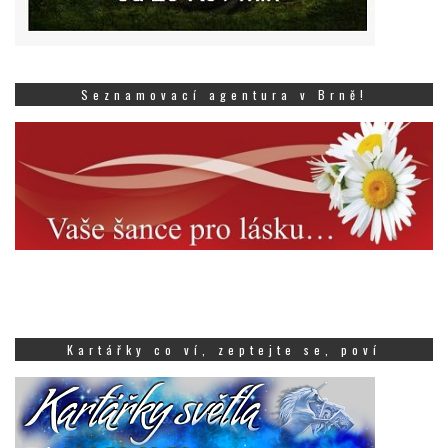
Seznamovací agentura v Brně!
Kartářky co ví, zeptejte se, poví