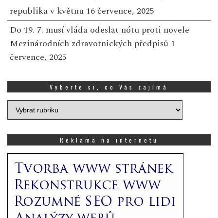
republika v květnu
16 července, 2025
Do 19. 7. musí vláda odeslat nótu proti novele
Mezinárodních zdravotnických předpisů
1
července, 2025
Vyberte si, co Vás zajímá
Vyberte
si,
co
Vás
Reklama na internetu
zajímá