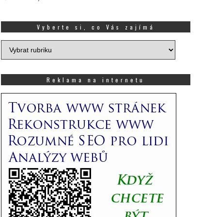
Vyberte si, co Vás zajímá
Vyberte
si,
co
Vás
Reklama na internetu
zajímá