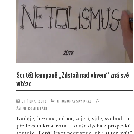
Soutěž kampaně „Zůstaň nad vlivem“ zná své
vítěze
31 ŘÍJNA, 2018
JIHOMORAVSKÝ KRAJ
ŽÁDNÉ KOMENTÁŘE
Naděje, bezmoc, odpor, zajetí, vůle, svoboda a
především kreativita – to vše dýchá z příspěvků
soutěže „Lepší život neexistuje, užij si ten svůj“