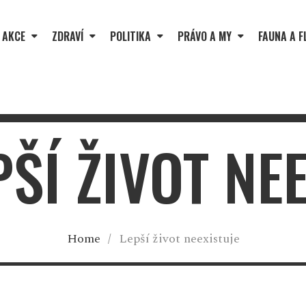
 AKCE
ZDRAVÍ
POLITIKA
PRÁVO A MY
FAUNA A F
PŠÍ ŽIVOT NE
Home
/
Lepší život neexistuje