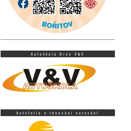
Autoškola Brno V&V
Autofolie a tónování autoskel