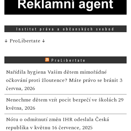
Institut práva a občanských svobod
↓
ProLibertate
↓
ProLibertate
Nařídila hygiena Vašim dětem mimořádné
očkování proti žloutence? Máte právo se bránit
3
června, 2026
Nenechme dětem vzít pocit bezpečí ve školách
29
května, 2026
Nótu o odmítnutí změn IHR odeslala Česká
republika v květnu
16 července, 2025