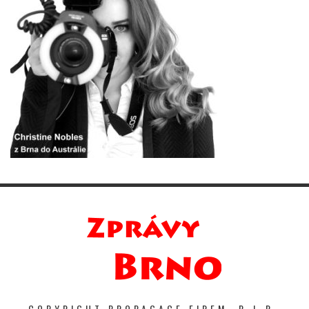
COPYRIGHT PROPAGACE FIREM. P-I-R-