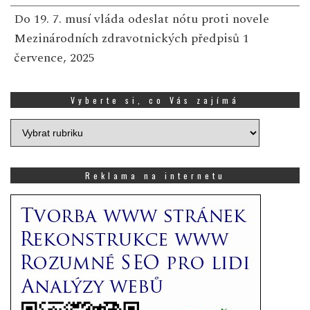
Do 19. 7. musí vláda odeslat nótu proti novele
Mezinárodních zdravotnických předpisů
1
července, 2025
Vyberte si, co Vás zajímá
Vyberte
si,
co
Vás
Reklama na internetu
zajímá