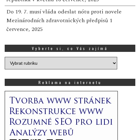
Do 19. 7. musí vláda odeslat nótu proti novele
Mezinárodních zdravotnických předpisů
1
července, 2025
Vyberte si, co Vás zajímá
Vyberte
si,
co
Vás
Reklama na internetu
zajímá