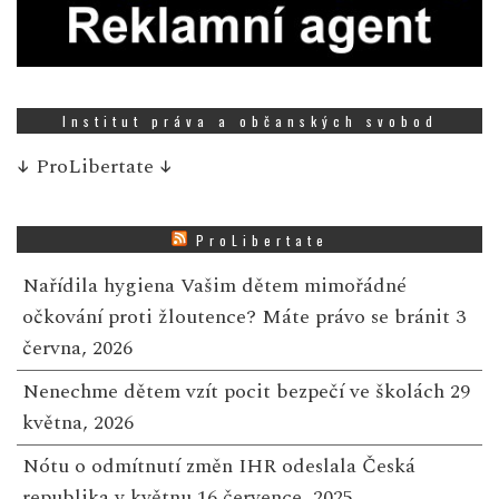
Institut práva a občanských svobod
↓
ProLibertate
↓
ProLibertate
Nařídila hygiena Vašim dětem mimořádné
očkování proti žloutence? Máte právo se bránit
3
června, 2026
Nenechme dětem vzít pocit bezpečí ve školách
29
května, 2026
Nótu o odmítnutí změn IHR odeslala Česká
republika v květnu
16 července, 2025