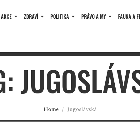
 AKCE
ZDRAVÍ
POLITIKA
PRÁVO A MY
FAUNA A F
G: JUGOSLÁV
Home
/
Jugoslávská