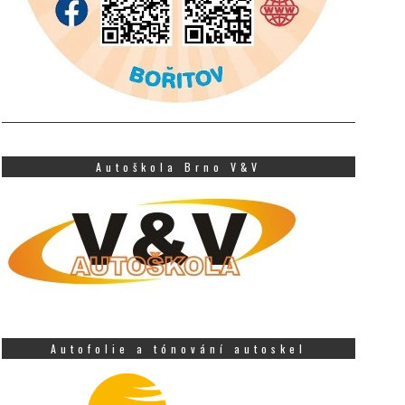
Autoškola Brno V&V
Autofolie a tónování autoskel