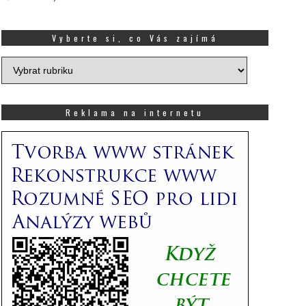
Vyberte si, co Vás zajímá
Vyberte
si,
co
Vás
Reklama na internetu
zajímá