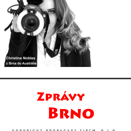
COPYRIGHT PROPAGACE FIREM. P-I-R-