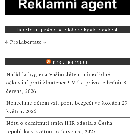
Institut práva a občanských svobod
↓
ProLibertate
↓
ProLibertate
Nařídila hygiena Vašim dětem mimořádné
očkování proti žloutence? Máte právo se bránit
3
června, 2026
Nenechme dětem vzít pocit bezpečí ve školách
29
května, 2026
Nótu o odmítnutí změn IHR odeslala Česká
republika v květnu
16 července, 2025