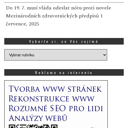
Do 19. 7. musí vláda odeslat nótu proti novele
Mezinárodních zdravotnických předpisů
1
července, 2025
Vyberte si, co Vás zajímá
Vyberte
si,
co
Vás
Reklama na internetu
zajímá