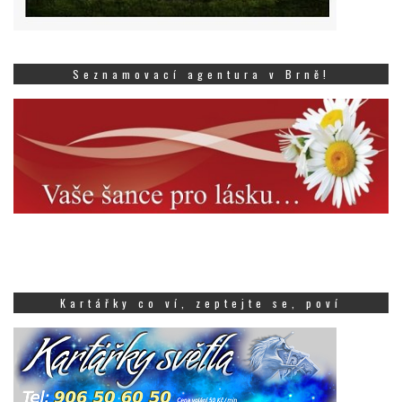
Seznamovací agentura v Brně!
Kartářky co ví, zeptejte se, poví