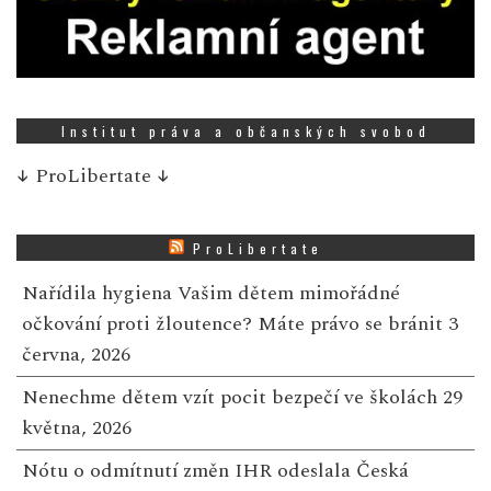
Institut práva a občanských svobod
↓
ProLibertate
↓
ProLibertate
Nařídila hygiena Vašim dětem mimořádné
očkování proti žloutence? Máte právo se bránit
3
června, 2026
Nenechme dětem vzít pocit bezpečí ve školách
29
května, 2026
Nótu o odmítnutí změn IHR odeslala Česká