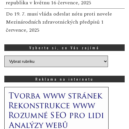
republika v květnu
16 července, 2025
Do 19. 7. musí vláda odeslat nótu proti novele
Mezinárodních zdravotnických předpisů
1
července, 2025
Vyberte si, co Vás zajímá
Vyberte
si,
co
Vás
Reklama na internetu
zajímá