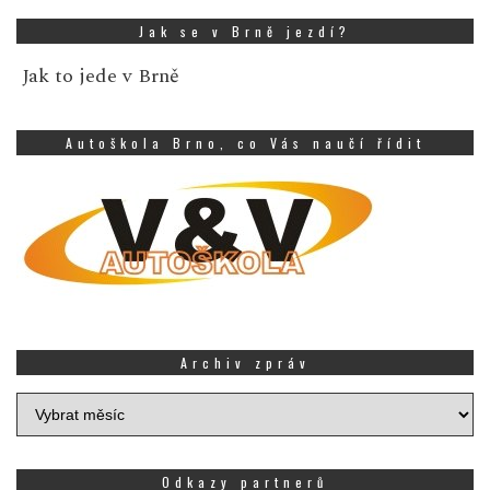
Jak se v Brně jezdí?
Jak to jede v Brně
Autoškola Brno, co Vás naučí řídit
Archiv zpráv
Archiv
zpráv
Odkazy partnerů