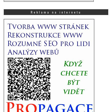
si,
co
Vás
Reklama na internetu
zajímá