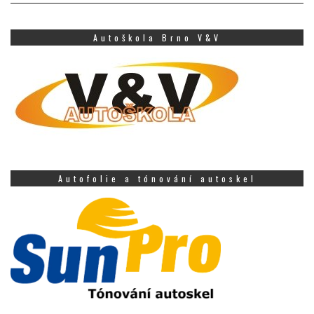
Autoškola Brno V&V
Autofolie a tónování autoskel