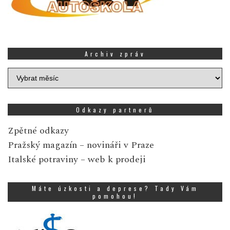
Archiv zpráv
Archiv
zpráv
Odkazy partnerů
Zpětné odkazy
Pražský magazín
– novináři v Praze
Italské potraviny
– web k prodeji
Máte úzkosti a deprese? Tady Vám
pomohou!