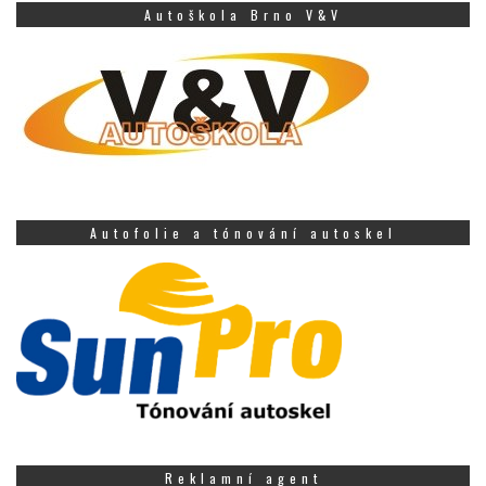
Autoškola Brno V&V
Autofolie a tónování autoskel
Reklamní agent