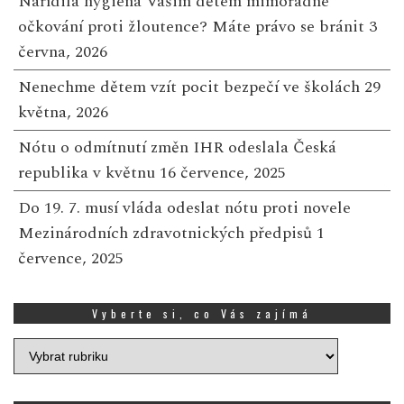
Nařídila hygiena Vašim dětem mimořádné
očkování proti žloutence? Máte právo se bránit
3
června, 2026
Nenechme dětem vzít pocit bezpečí ve školách
29
května, 2026
Nótu o odmítnutí změn IHR odeslala Česká
republika v květnu
16 července, 2025
Do 19. 7. musí vláda odeslat nótu proti novele
Mezinárodních zdravotnických předpisů
1
července, 2025
Vyberte si, co Vás zajímá
Vyberte
si,
co