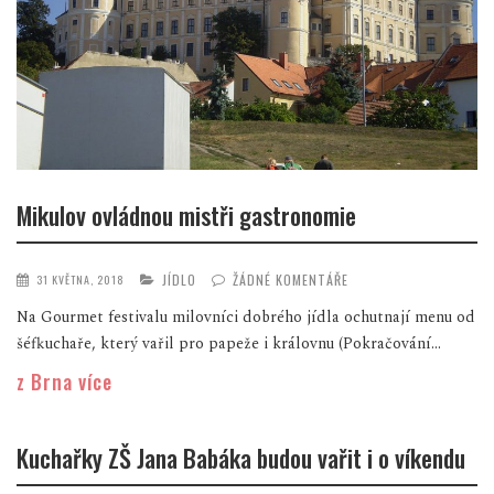
Mikulov ovládnou mistři gastronomie
JÍDLO
ŽÁDNÉ KOMENTÁŘE
31 KVĚTNA, 2018
Na Gourmet festivalu milovníci dobrého jídla ochutnají menu od
šéfkuchaře, který vařil pro papeže i královnu (Pokračování...
z Brna více
Kuchařky ZŠ Jana Babáka budou vařit i o víkendu