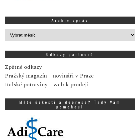
Archiv zpráv
Archiv
zpráv
Odkazy partnerů
Zpětné odkazy
Pražský magazín
– novináři v Praze
Italské potraviny
– web k prodeji
Máte úzkosti a deprese? Tady Vám
pomohou!