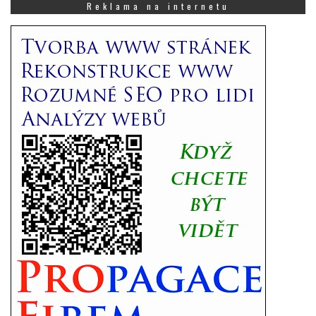
Vás
Reklama na internetu
zajímá