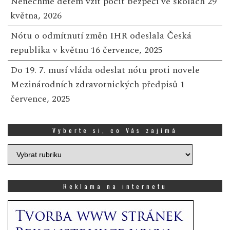
Nenechme dětem vzít pocit bezpečí ve školách
29
května, 2026
Nótu o odmítnutí změn IHR odeslala Česká
republika v květnu
16 července, 2025
Do 19. 7. musí vláda odeslat nótu proti novele
Mezinárodních zdravotnických předpisů
1
července, 2025
Vyberte si, co Vás zajímá
Vyberte
si,
co
Vás
Reklama na internetu
zajímá