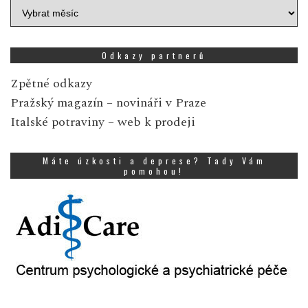
Archiv
zpráv
Odkazy partnerů
Zpětné odkazy
Pražský magazín
– novináři v Praze
Italské potraviny
– web k prodeji
Máte úzkosti a deprese? Tady Vám
pomohou!