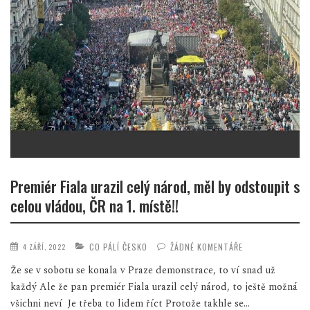
Premiér Fiala urazil celý národ, měl by odstoupit s
celou vládou, ČR na 1. místě!!
CO PÁLÍ ČESKO
ŽÁDNÉ KOMENTÁŘE
4 ZÁŘÍ, 2022
Že se v sobotu se konala v Praze demonstrace, to ví snad už
každý Ale že pan premiér Fiala urazil celý národ, to ještě možná
všichni neví Je třeba to lidem říct Protože takhle se...