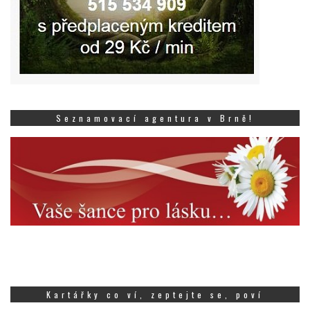
Seznamovací agentura v Brně!
Kartářky co ví, zeptejte se, poví