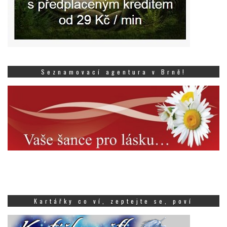
Seznamovací agentura v Brně!
Kartářky co ví, zeptejte se, poví