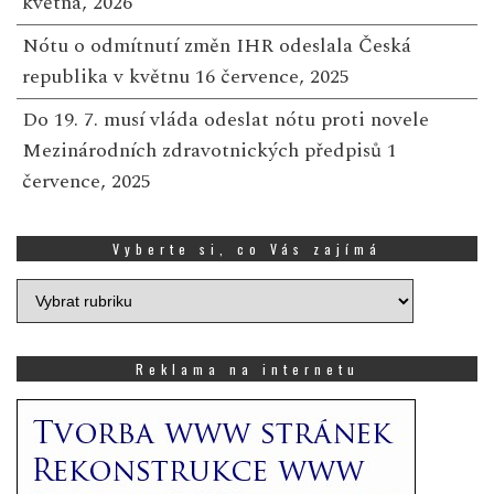
května, 2026
Nótu o odmítnutí změn IHR odeslala Česká
republika v květnu
16 července, 2025
Do 19. 7. musí vláda odeslat nótu proti novele
Mezinárodních zdravotnických předpisů
1
července, 2025
Vyberte si, co Vás zajímá
Vyberte
si,
co
Vás
Reklama na internetu
zajímá