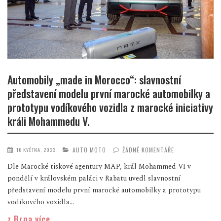
Automobily „made in Morocco“: slavnostní
představení modelu první marocké automobilky a
prototypu vodíkového vozidla z marocké iniciativy
králi Mohammedu V.
AUTO MOTO
ŽÁDNÉ KOMENTÁŘE
16 KVĚTNA, 2023
Dle Marocké tiskové agentury MAP, král Mohammed VI v
pondělí v královském paláci v Rabatu uvedl slavnostní
představení modelu první marocké automobilky a prototypu
vodíkového vozidla...
z Brna více