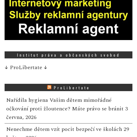
Institut práva a občanských svobod
↓
ProLibertate
↓
ProLibertate
Nařídila hygiena Vašim dětem mimořádné
očkování proti žloutence? Máte právo se bránit
3
června, 2026
Nenechme dětem vzít pocit bezpečí ve školách
29